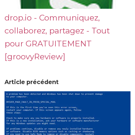
drop.io - Communiquez,
collaborez, partagez - Tout
pour GRATUITEMENT
[groovyReview]
Article précédent