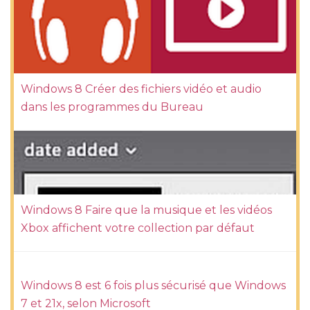
Windows 8 Créer des fichiers vidéo et audio
dans les programmes du Bureau
Windows 8 Faire que la musique et les vidéos
Xbox affichent votre collection par défaut
Windows 8 est 6 fois plus sécurisé que Windows
7 et 21x, selon Microsoft