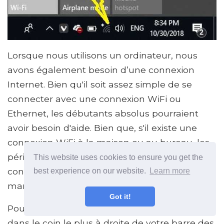
Lorsque nous utilisons un ordinateur, nous
avons également besoin d’une connexion
Internet. Bien qu'il soit assez simple de se
connecter avec une connexion WiFi ou
Ethernet, les débutants absolus pourraient
avoir besoin d'aide. Bien que, s'il existe une
connexion WiFi à la maison ou au bureau, les
périphériques sont généralement déjà
This website uses cookies to ensure you get the
connectés, si vous devez le faire
best experience on our website.
Learn more
manuellement, ne vous inquiétez pas.
Got it!
Pour configurer une connexion Internet, allez
dans le coin le plus à droite de votre barre des