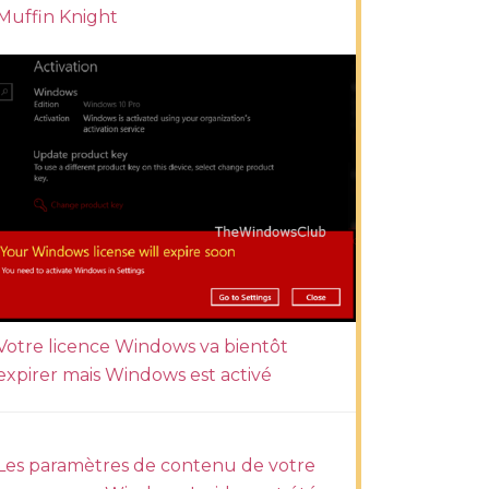
Muffin Knight
Votre licence Windows va bientôt
expirer mais Windows est activé
Les paramètres de contenu de votre