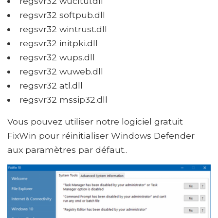
regsvr32 wucltui.dll
regsvr32 softpub.dll
regsvr32 wintrust.dll
regsvr32 initpki.dll
regsvr32 wups.dll
regsvr32 wuweb.dll
regsvr32 atl.dll
regsvr32 mssip32.dll
Vous pouvez utiliser notre logiciel gratuit
FixWin pour réinitialiser Windows Defender
aux paramètres par défaut..