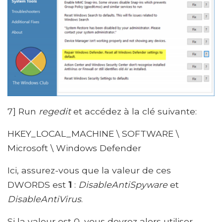
7] Run
regedit
et accédez à la clé suivante:
HKEY_LOCAL_MACHINE \ SOFTWARE \
Microsoft \ Windows Defender
Ici, assurez-vous que la valeur de ces
DWORDS est
1
:
DisableAntiSpyware
et
DisableAntiVirus
.
Si la valeur est 0, vous devrez alors utiliser