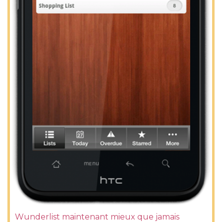
Wunderlist maintenant mieux que jamais