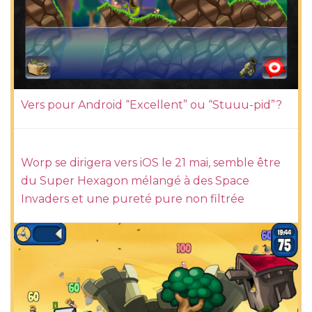
Vers pour Android “Excellent” ou “Stuuu-pid”?
Worp se dirigera vers iOS le 21 mai, semble être
du Super Hexagon mélangé à des Space
Invaders et une pureté pure non filtrée