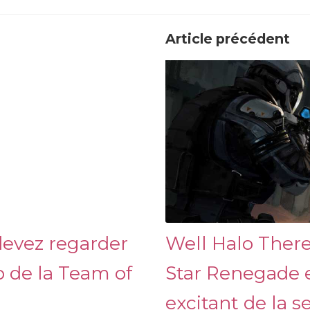
Article précédent
evez regarder
Well Halo There
ap de la Team of
Star Renegade es
excitant de la 