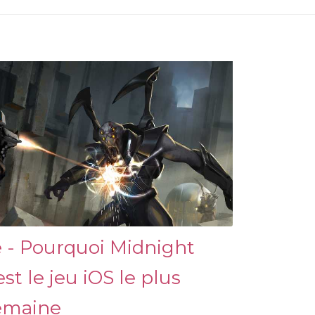
 - Pourquoi Midnight
t le jeu iOS le plus
semaine