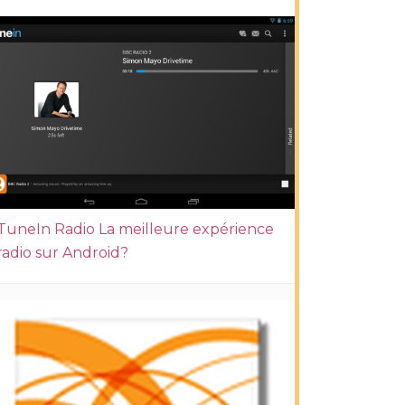
TuneIn Radio La meilleure expérience
radio sur Android?