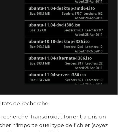
ultats de recherche
e recherche Transdroid, tTorrent a pris un
her n'importe quel type de fichier (soyez